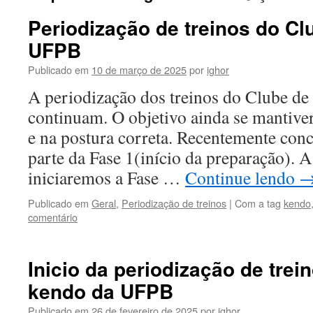
Periodização de treinos do Cl
UFPB
Publicado em
10 de março de 2025
por
ighor
A periodização dos treinos do Clube d
continuam. O objetivo ainda se mantiv
e na postura correta. Recentemente con
parte da Fase 1(início da preparação). A
iniciaremos a Fase …
Continue lendo
Publicado em
Geral
,
Periodização de treinos
|
Com a tag
kendo
comentário
Inicio da periodização de trei
kendo da UFPB
Publicado em
26 de fevereiro de 2025
por
ighor