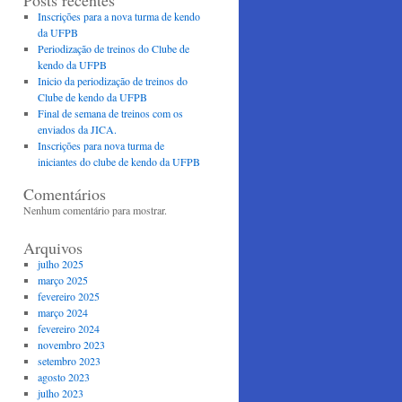
Posts recentes
Inscrições para a nova turma de kendo
da UFPB
Periodização de treinos do Clube de
kendo da UFPB
Inicio da periodização de treinos do
Clube de kendo da UFPB
Final de semana de treinos com os
enviados da JICA.
Inscrições para nova turma de
iniciantes do clube de kendo da UFPB
Comentários
Nenhum comentário para mostrar.
Arquivos
julho 2025
março 2025
fevereiro 2025
março 2024
fevereiro 2024
novembro 2023
setembro 2023
agosto 2023
julho 2023