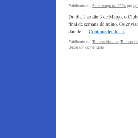
Publicado em
6 de março de 2024
por
ig
Do dia 1 ao dia 3 de Março, o Cl
final de semana de treino. Os envi
dan de …
Continue lendo
→
Publicado em
Treinos Abertos
,
Treinos In
Deixe um comentário