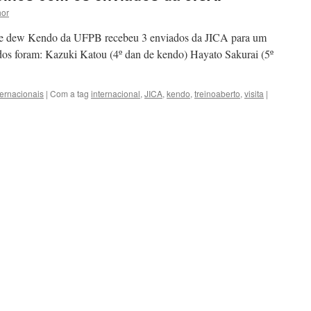
hor
ube dew Kendo da UFPB recebeu 3 enviados da JICA para um
ados foram: Kazuki Katou (4º dan de kendo) Hayato Sakurai (5º
ternacionais
|
Com a tag
internacional
,
JICA
,
kendo
,
treinoaberto
,
visita
|