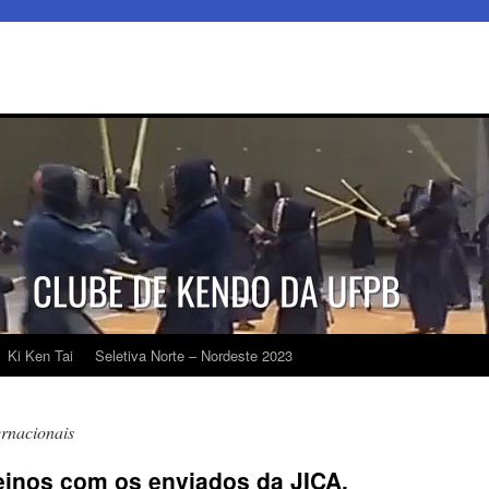
Ki Ken Tai
Seletiva Norte – Nordeste 2023
ernacionais
einos com os enviados da JICA.